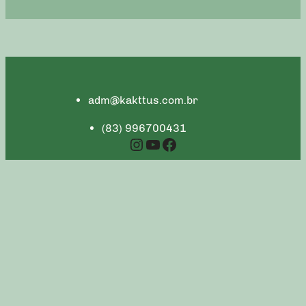
adm@kakttus.com.br
(83) 996700431
Instagram
YouTube
Facebook